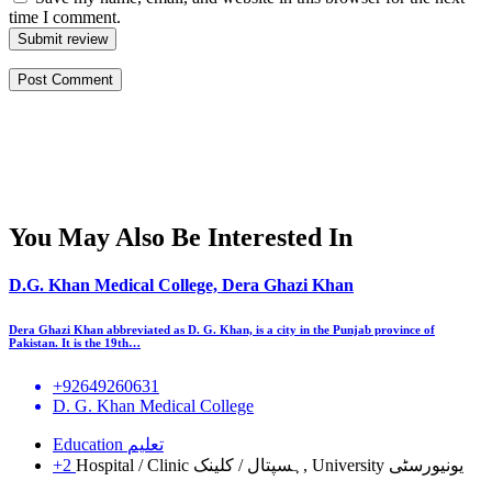
time I comment.
Submit review
You May Also Be Interested In
D.G. Khan Medical College, Dera Ghazi Khan
Dera Ghazi Khan abbreviated as D. G. Khan, is a city in the Punjab province of
Pakistan. It is the 19th…
+92649260631
D. G. Khan Medical College
Education تعلیم
+2
Hospital / Clinic ہسپتال / کلینک, University یونیورسٹی