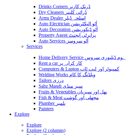
Drinks Corners ڈرنک کارنر
Dry Cleaners ڈرائی کلینر
Arms Dealer اسلحہ ڈیلر
Auto Electrician آٹو الیکٹریشن
Auto Decoration آٹو ڈیکوریشن
Property Agent پراپرٹی ایجنٹ
Auto Services آٹو سروسز
Services
Home Delivery Service ہوم ڈیلیوری سروس
Rent a car کار کرایہ پر
Computers & Laptop کمپیوٹر اور لیپ ٹاپ
Welding Works ویلڈنگ کا کام
Tailors درزی
Sabz Mandi سبز منڈی
Fruits & Vegetables پھل اور سبزیاں
Fish & Meat مچھلی اور گوشت
Plumber پلمبر
Painters
Explore
Explore
Explore (2 columns)