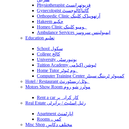
Physiotherapist فزیوتھراپسٹ
Gynecologist گائناکالوجسٹ
Orthopedic Clinic آرتھوپیڈک کلینک
Hakeem حکیم
Homeo Clinic ہومیو کلینک
Ambulance Services ایمبولینس سروسز
Education تعلیم
School سکول
College کالج
University یونیورسٹی
Tuition Academy ٹیوشن اکیڈمی
Home Tutor ہوم ٹیوٹر
Computer Training Center کمپیوٹر ٹریننگ سینٹر
Hotel / Restaurant ہوٹل/ریسٹورنٹ
Motors Show Room موٹرز شو روم
Rent a car کار کرایہ پر
Real Estate رئیل اسٹیٹ / پراپرٹی
Apartment اپارٹمنٹ
Rooms کمرے
Misc Shop مختلف دکانیں