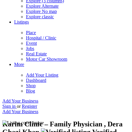
Explore (3 columns)
Explore Alternate
Explore No map
Explore classic
Listings
Place
Hospital / Clinic
Event
Jobs
Real Estate
Motor Car Showroom
More
Add Your Listing
Dashboard
Shop
Blog
Add Your Business
Sign in
or
Register
Add Your Business
Karim Clinic – Family Physician , Dera
Ghazi Khan
Verified