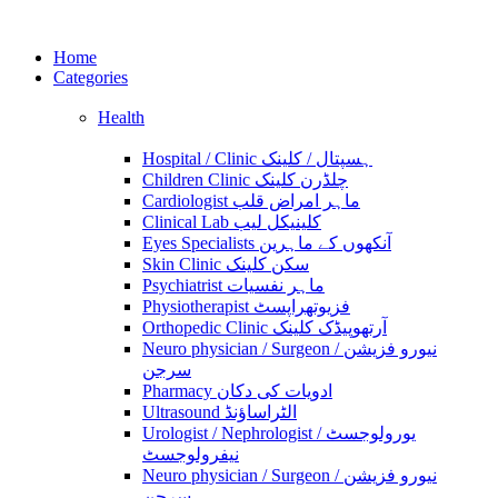
Home
Categories
Health
Hospital / Clinic ہسپتال / کلینک
Children Clinic چلڈرن کلینک
Cardiologist ماہر امراض قلب
Clinical Lab کلینیکل لیب
Eyes Specialists آنکھوں کے ماہرین
Skin Clinic سکن کلینک
Psychiatrist ماہر نفسیات
Physiotherapist فزیوتھراپسٹ
Orthopedic Clinic آرتھوپیڈک کلینک
Neuro physician / Surgeon نیورو فزیشن /
سرجن
Pharmacy ادویات کی دکان
Ultrasound الٹراساؤنڈ
Urologist / Nephrologist یورولوجسٹ /
نیفرولوجسٹ
Neuro physician / Surgeon نیورو فزیشن /
سرجن