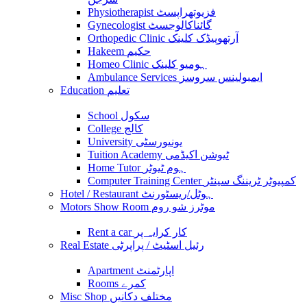
Physiotherapist فزیوتھراپسٹ
Gynecologist گائناکالوجسٹ
Orthopedic Clinic آرتھوپیڈک کلینک
Hakeem حکیم
Homeo Clinic ہومیو کلینک
Ambulance Services ایمبولینس سروسز
Education تعلیم
School سکول
College کالج
University یونیورسٹی
Tuition Academy ٹیوشن اکیڈمی
Home Tutor ہوم ٹیوٹر
Computer Training Center کمپیوٹر ٹریننگ سینٹر
Hotel / Restaurant ہوٹل/ریسٹورنٹ
Motors Show Room موٹرز شو روم
Rent a car کار کرایہ پر
Real Estate رئیل اسٹیٹ / پراپرٹی
Apartment اپارٹمنٹ
Rooms کمرے
Misc Shop مختلف دکانیں