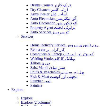
Drinks Corners ڈرنک کارنر
Dry Cleaners ڈرائی کلینر
Arms Dealer اسلحہ ڈیلر
Auto Electrician آٹو الیکٹریشن
Auto Decoration آٹو ڈیکوریشن
Property Agent پراپرٹی ایجنٹ
Auto Services آٹو سروسز
Services
Home Delivery Service ہوم ڈیلیوری سروس
Rent a car کار کرایہ پر
Computers & Laptop کمپیوٹر اور لیپ ٹاپ
Welding Works ویلڈنگ کا کام
Tailors درزی
Sabz Mandi سبز منڈی
Fruits & Vegetables پھل اور سبزیاں
Fish & Meat مچھلی اور گوشت
Plumber پلمبر
Painters
Explore
Explore
Explore (2 columns)