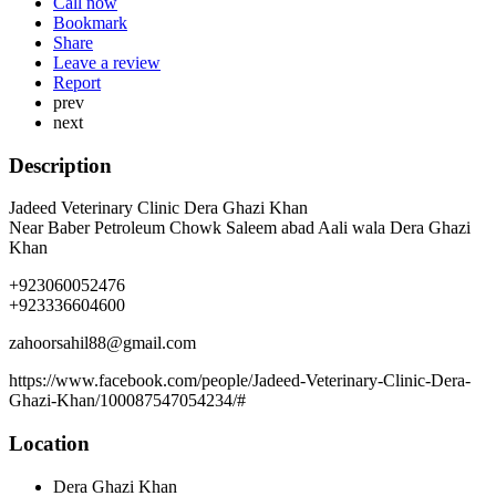
Call now
Bookmark
Share
Leave a review
Report
prev
next
Description
Jadeed Veterinary Clinic Dera Ghazi Khan
Near Baber Petroleum Chowk Saleem abad Aali wala Dera Ghazi
Khan
+923060052476
+923336604600
zahoorsahil88@gmail.com
https://www.facebook.com/people/Jadeed-Veterinary-Clinic-Dera-
Ghazi-Khan/100087547054234/#
Location
Dera Ghazi Khan