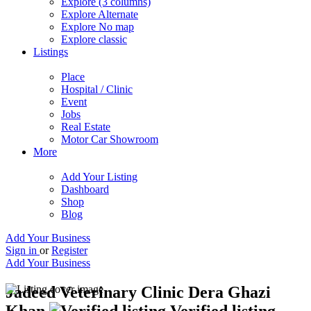
Explore (3 columns)
Explore Alternate
Explore No map
Explore classic
Listings
Place
Hospital / Clinic
Event
Jobs
Real Estate
Motor Car Showroom
More
Add Your Listing
Dashboard
Shop
Blog
Add Your Business
Sign in
or
Register
Add Your Business
Jadeed Veterinary Clinic Dera Ghazi
Khan
Verified listing