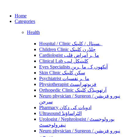
Home
Categories
Health
Hospital / Clinic ہسپتال / کلینک
Children Clinic چلڈرن کلینک
Cardiologist ماہر امراض قلب
Clinical Lab کلینیکل لیب
Eyes Specialists آنکھوں کے ماہرین
Skin Clinic سکن کلینک
Psychiatrist ماہر نفسیات
Physiotherapist فزیوتھراپسٹ
Orthopedic Clinic آرتھوپیڈک کلینک
Neuro physician / Surgeon نیورو فزیشن /
سرجن
Pharmacy ادویات کی دکان
Ultrasound الٹراساؤنڈ
Urologist / Nephrologist یورولوجسٹ /
نیفرولوجسٹ
Neuro physician / Surgeon نیورو فزیشن /
سرجن