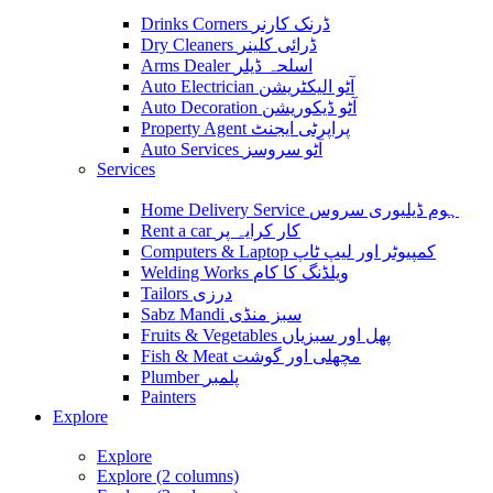
Drinks Corners ڈرنک کارنر
Dry Cleaners ڈرائی کلینر
Arms Dealer اسلحہ ڈیلر
Auto Electrician آٹو الیکٹریشن
Auto Decoration آٹو ڈیکوریشن
Property Agent پراپرٹی ایجنٹ
Auto Services آٹو سروسز
Services
Home Delivery Service ہوم ڈیلیوری سروس
Rent a car کار کرایہ پر
Computers & Laptop کمپیوٹر اور لیپ ٹاپ
Welding Works ویلڈنگ کا کام
Tailors درزی
Sabz Mandi سبز منڈی
Fruits & Vegetables پھل اور سبزیاں
Fish & Meat مچھلی اور گوشت
Plumber پلمبر
Painters
Explore
Explore
Explore (2 columns)