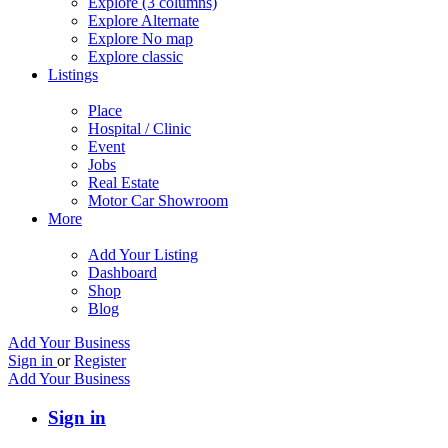
Explore (3 columns)
Explore Alternate
Explore No map
Explore classic
Listings
Place
Hospital / Clinic
Event
Jobs
Real Estate
Motor Car Showroom
More
Add Your Listing
Dashboard
Shop
Blog
Add Your Business
Sign in
or
Register
Add Your Business
Sign in