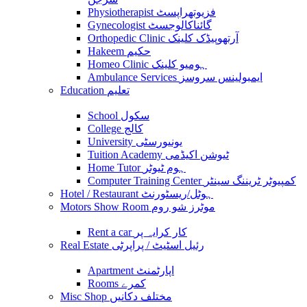
Physiotherapist فزیوتھراپسٹ
Gynecologist گائناکالوجسٹ
Orthopedic Clinic آرتھوپیڈک کلینک
Hakeem حکیم
Homeo Clinic ہومیو کلینک
Ambulance Services ایمبولینس سروسز
Education تعلیم
School سکول
College کالج
University یونیورسٹی
Tuition Academy ٹیوشن اکیڈمی
Home Tutor ہوم ٹیوٹر
Computer Training Center کمپیوٹر ٹریننگ سینٹر
Hotel / Restaurant ہوٹل/ریسٹورنٹ
Motors Show Room موٹرز شو روم
Rent a car کار کرایہ پر
Real Estate رئیل اسٹیٹ / پراپرٹی
Apartment اپارٹمنٹ
Rooms کمرے
Misc Shop مختلف دکانیں