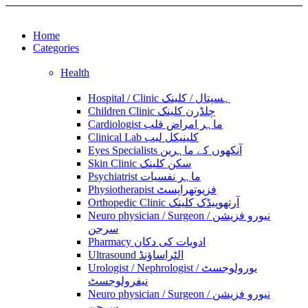
Home
Categories
Health
Hospital / Clinic ہسپتال / کلینک
Children Clinic چلڈرن کلینک
Cardiologist ماہر امراض قلب
Clinical Lab کلینیکل لیب
Eyes Specialists آنکھوں کے ماہرین
Skin Clinic سکن کلینک
Psychiatrist ماہر نفسیات
Physiotherapist فزیوتھراپسٹ
Orthopedic Clinic آرتھوپیڈک کلینک
Neuro physician / Surgeon نیورو فزیشن /
سرجن
Pharmacy ادویات کی دکان
Ultrasound الٹراساؤنڈ
Urologist / Nephrologist یورولوجسٹ /
نیفرولوجسٹ
Neuro physician / Surgeon نیورو فزیشن /
سرجن