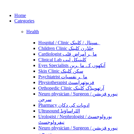
Home
Categories
Health
Hospital / Clinic ہسپتال / کلینک
Children Clinic چلڈرن کلینک
Cardiologist ماہر امراض قلب
Clinical Lab کلینیکل لیب
Eyes Specialists آنکھوں کے ماہرین
Skin Clinic سکن کلینک
Psychiatrist ماہر نفسیات
Physiotherapist فزیوتھراپسٹ
Orthopedic Clinic آرتھوپیڈک کلینک
Neuro physician / Surgeon نیورو فزیشن /
سرجن
Pharmacy ادویات کی دکان
Ultrasound الٹراساؤنڈ
Urologist / Nephrologist یورولوجسٹ /
نیفرولوجسٹ
Neuro physician / Surgeon نیورو فزیشن /
سرجن