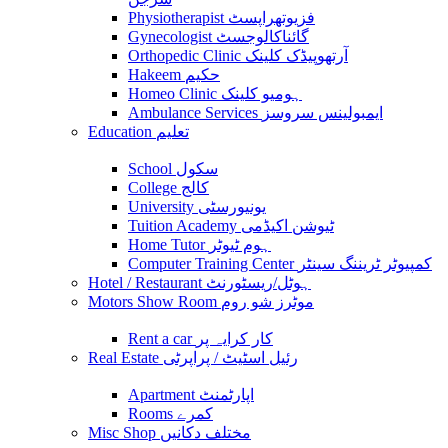
Physiotherapist فزیوتھراپسٹ
Gynecologist گائناکالوجسٹ
Orthopedic Clinic آرتھوپیڈک کلینک
Hakeem حکیم
Homeo Clinic ہومیو کلینک
Ambulance Services ایمبولینس سروسز
Education تعلیم
School سکول
College کالج
University یونیورسٹی
Tuition Academy ٹیوشن اکیڈمی
Home Tutor ہوم ٹیوٹر
Computer Training Center کمپیوٹر ٹریننگ سینٹر
Hotel / Restaurant ہوٹل/ریسٹورنٹ
Motors Show Room موٹرز شو روم
Rent a car کار کرایہ پر
Real Estate رئیل اسٹیٹ / پراپرٹی
Apartment اپارٹمنٹ
Rooms کمرے
Misc Shop مختلف دکانیں