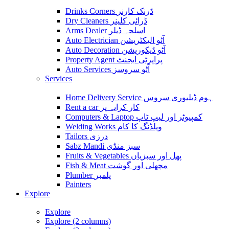
Drinks Corners ڈرنک کارنر
Dry Cleaners ڈرائی کلینر
Arms Dealer اسلحہ ڈیلر
Auto Electrician آٹو الیکٹریشن
Auto Decoration آٹو ڈیکوریشن
Property Agent پراپرٹی ایجنٹ
Auto Services آٹو سروسز
Services
Home Delivery Service ہوم ڈیلیوری سروس
Rent a car کار کرایہ پر
Computers & Laptop کمپیوٹر اور لیپ ٹاپ
Welding Works ویلڈنگ کا کام
Tailors درزی
Sabz Mandi سبز منڈی
Fruits & Vegetables پھل اور سبزیاں
Fish & Meat مچھلی اور گوشت
Plumber پلمبر
Painters
Explore
Explore
Explore (2 columns)