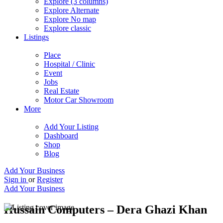
Explore (3 columns)
Explore Alternate
Explore No map
Explore classic
Listings
Place
Hospital / Clinic
Event
Jobs
Real Estate
Motor Car Showroom
More
Add Your Listing
Dashboard
Shop
Blog
Add Your Business
Sign in
or
Register
Add Your Business
Hussain Computers – Dera Ghazi Khan