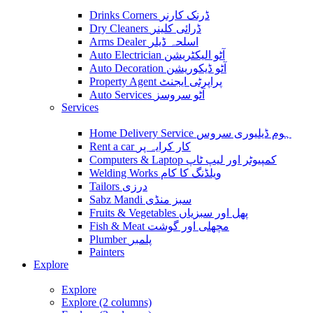
Drinks Corners ڈرنک کارنر
Dry Cleaners ڈرائی کلینر
Arms Dealer اسلحہ ڈیلر
Auto Electrician آٹو الیکٹریشن
Auto Decoration آٹو ڈیکوریشن
Property Agent پراپرٹی ایجنٹ
Auto Services آٹو سروسز
Services
Home Delivery Service ہوم ڈیلیوری سروس
Rent a car کار کرایہ پر
Computers & Laptop کمپیوٹر اور لیپ ٹاپ
Welding Works ویلڈنگ کا کام
Tailors درزی
Sabz Mandi سبز منڈی
Fruits & Vegetables پھل اور سبزیاں
Fish & Meat مچھلی اور گوشت
Plumber پلمبر
Painters
Explore
Explore
Explore (2 columns)