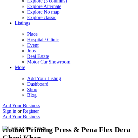
Explore (3 columns)
Explore Alternate
Explore No map
Explore classic
Listings
Place
Hospital / Clinic
Event
Jobs
Real Estate
Motor Car Showroom
More
Add Your Listing
Dashboard
Shop
Blog
Add Your Business
Sign in
or
Register
Add Your Business
Hotani Printing Press & Pena Flex Dera
Ghazi Khan