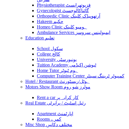
Physiotherapist فزیوتھراپسٹ
Gynecologist گائناکالوجسٹ
Orthopedic Clinic آرتھوپیڈک کلینک
Hakeem حکیم
Homeo Clinic ہومیو کلینک
Ambulance Services ایمبولینس سروسز
Education تعلیم
School سکول
College کالج
University یونیورسٹی
Tuition Academy ٹیوشن اکیڈمی
Home Tutor ہوم ٹیوٹر
Computer Training Center کمپیوٹر ٹریننگ سینٹر
Hotel / Restaurant ہوٹل/ریسٹورنٹ
Motors Show Room موٹرز شو روم
Rent a car کار کرایہ پر
Real Estate رئیل اسٹیٹ / پراپرٹی
Apartment اپارٹمنٹ
Rooms کمرے
Misc Shop مختلف دکانیں