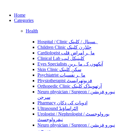
Home
Categories
Health
Hospital / Clinic ہسپتال / کلینک
Children Clinic چلڈرن کلینک
Cardiologist ماہر امراض قلب
Clinical Lab کلینیکل لیب
Eyes Specialists آنکھوں کے ماہرین
Skin Clinic سکن کلینک
Psychiatrist ماہر نفسیات
Physiotherapist فزیوتھراپسٹ
Orthopedic Clinic آرتھوپیڈک کلینک
Neuro physician / Surgeon نیورو فزیشن /
سرجن
Pharmacy ادویات کی دکان
Ultrasound الٹراساؤنڈ
Urologist / Nephrologist یورولوجسٹ /
نیفرولوجسٹ
Neuro physician / Surgeon نیورو فزیشن /
سرجن