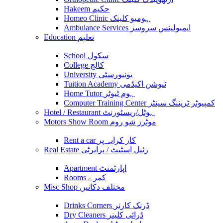
Hakeem حکیم
Homeo Clinic ہومیو کلینک
Ambulance Services ایمبولینس سروسز
Education تعلیم
School سکول
College کالج
University یونیورسٹی
Tuition Academy ٹیوشن اکیڈمی
Home Tutor ہوم ٹیوٹر
Computer Training Center کمپیوٹر ٹریننگ سینٹر
Hotel / Restaurant ہوٹل/ریسٹورنٹ
Motors Show Room موٹرز شو روم
Rent a car کار کرایہ پر
Real Estate رئیل اسٹیٹ / پراپرٹی
Apartment اپارٹمنٹ
Rooms کمرے
Misc Shop مختلف دکانیں
Drinks Corners ڈرنک کارنر
Dry Cleaners ڈرائی کلینر