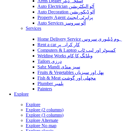
Arms Dealer اسلحہ ڈیلر
Auto Electrician آٹو الیکٹریشن
Auto Decoration آٹو ڈیکوریشن
Property Agent پراپرٹی ایجنٹ
Auto Services آٹو سروسز
Services
Home Delivery Service ہوم ڈیلیوری سروس
Rent a car کار کرایہ پر
Computers & Laptop کمپیوٹر اور لیپ ٹاپ
Welding Works ویلڈنگ کا کام
Tailors درزی
Sabz Mandi سبز منڈی
Fruits & Vegetables پھل اور سبزیاں
Fish & Meat مچھلی اور گوشت
Plumber پلمبر
Painters
Explore
Explore
Explore (2 columns)
Explore (3 columns)
Explore Alternate
Explore No map
Explore classic