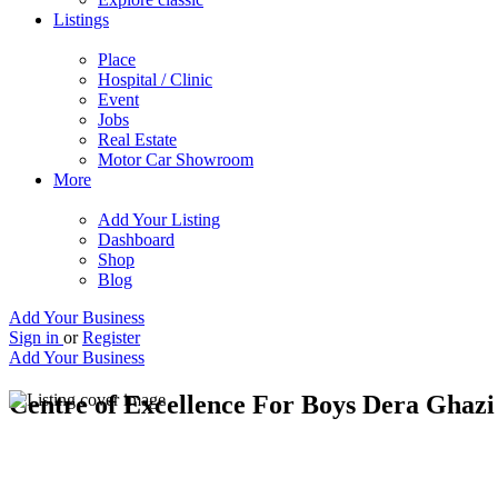
Listings
Place
Hospital / Clinic
Event
Jobs
Real Estate
Motor Car Showroom
More
Add Your Listing
Dashboard
Shop
Blog
Add Your Business
Sign in
or
Register
Add Your Business
Centre of Excellence For Boys Dera Ghaz