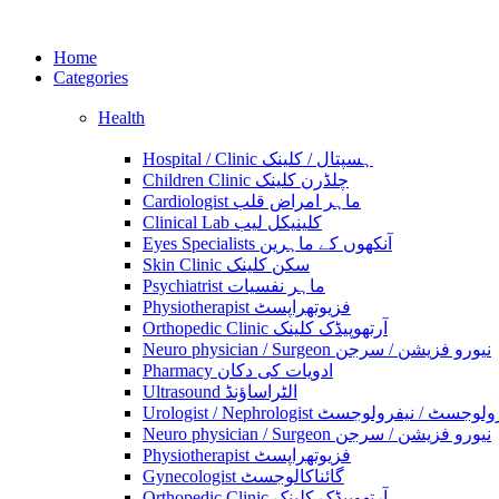
Home
Categories
Health
Hospital / Clinic ہسپتال / کلینک
Children Clinic چلڈرن کلینک
Cardiologist ماہر امراض قلب
Clinical Lab کلینیکل لیب
Eyes Specialists آنکھوں کے ماہرین
Skin Clinic سکن کلینک
Psychiatrist ماہر نفسیات
Physiotherapist فزیوتھراپسٹ
Orthopedic Clinic آرتھوپیڈک کلینک
Neuro physician / Surgeon نیورو فزیشن / سرجن
Pharmacy ادویات کی دکان
Ultrasound الٹراساؤنڈ
Urologist / Nephrologist وجسٹ / نیفرولوجسٹ
Neuro physician / Surgeon نیورو فزیشن / سرجن
Physiotherapist فزیوتھراپسٹ
Gynecologist گائناکالوجسٹ
Orthopedic Clinic آرتھوپیڈک کلینک