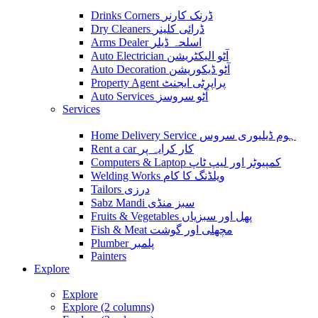
Drinks Corners ڈرنک کارنر
Dry Cleaners ڈرائی کلینر
Arms Dealer اسلحہ ڈیلر
Auto Electrician آٹو الیکٹریشن
Auto Decoration آٹو ڈیکوریشن
Property Agent پراپرٹی ایجنٹ
Auto Services آٹو سروسز
Services
Home Delivery Service ہوم ڈیلیوری سروس
Rent a car کار کرایہ پر
Computers & Laptop کمپیوٹر اور لیپ ٹاپ
Welding Works ویلڈنگ کا کام
Tailors درزی
Sabz Mandi سبز منڈی
Fruits & Vegetables پھل اور سبزیاں
Fish & Meat مچھلی اور گوشت
Plumber پلمبر
Painters
Explore
Explore
Explore (2 columns)