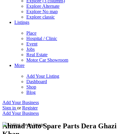
Explore (3 columns)
Explore Alternate
Explore No map
Explore classic
Listings
Place
Hospital / Clinic
Event
Jobs
Real Estate
Motor Car Showroom
More
Add Your Listing
Dashboard
Shop
Blog
Add Your Business
Sign in
or
Register
Add Your Business
Ahmad Auto Spare Parts Dera Ghazi
Khan