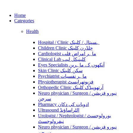
Home
Categories
Health
Hospital / Clinic ہسپتال / کلینک
Children Clinic چلڈرن کلینک
Cardiologist ماہر امراض قلب
Clinical Lab کلینیکل لیب
Eyes Specialists آنکھوں کے ماہرین
Skin Clinic سکن کلینک
Psychiatrist ماہر نفسیات
Physiotherapist فزیوتھراپسٹ
Orthopedic Clinic آرتھوپیڈک کلینک
Neuro physician / Surgeon نیورو فزیشن /
سرجن
Pharmacy ادویات کی دکان
Ultrasound الٹراساؤنڈ
Urologist / Nephrologist یورولوجسٹ /
نیفرولوجسٹ
Neuro physician / Surgeon نیورو فزیشن /
سرجن