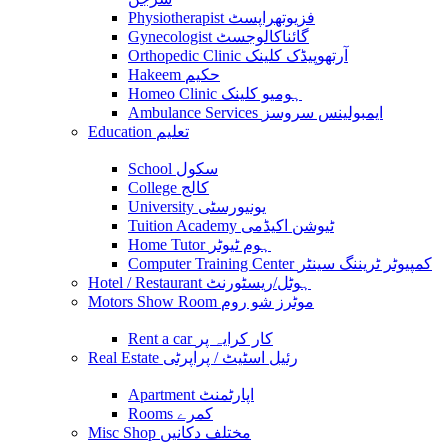
Physiotherapist فزیوتھراپسٹ
Gynecologist گائناکالوجسٹ
Orthopedic Clinic آرتھوپیڈک کلینک
Hakeem حکیم
Homeo Clinic ہومیو کلینک
Ambulance Services ایمبولینس سروسز
Education تعلیم
School سکول
College کالج
University یونیورسٹی
Tuition Academy ٹیوشن اکیڈمی
Home Tutor ہوم ٹیوٹر
Computer Training Center کمپیوٹر ٹریننگ سینٹر
Hotel / Restaurant ہوٹل/ریسٹورنٹ
Motors Show Room موٹرز شو روم
Rent a car کار کرایہ پر
Real Estate رئیل اسٹیٹ / پراپرٹی
Apartment اپارٹمنٹ
Rooms کمرے
Misc Shop مختلف دکانیں